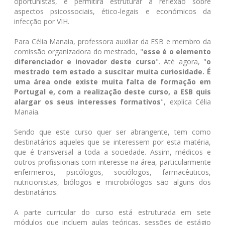
oportunistas, e permitirá estruturar a reflexão sobre
aspectos psicossociais, ético-legais e económicos da
infecção por VIH.
Para Célia Manaia, professora auxiliar da ESB e membro da
comissão organizadora do mestrado, "
esse é o elemento
diferenciador e inovador deste curso
". Até agora, "
o
mestrado tem estado a suscitar muita curiosidade. É
uma área onde existe muita falta de formação em
Portugal e, com a realização deste curso, a ESB quis
alargar os seus interesses formativos
", explica Célia
Manaia.
Sendo que este curso quer ser abrangente, tem como
destinatários aqueles que se interessem por esta matéria,
que é transversal a toda a sociedade. Assim, médicos e
outros profissionais com interesse na área, particularmente
enfermeiros, psicólogos, sociólogos, farmacêuticos,
nutricionistas, biólogos e microbiólogos são alguns dos
destinatários.
A parte curricular do curso está estruturada em sete
módulos que incluem aulas teóricas, sessões de estágio