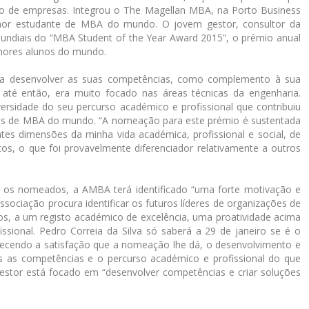
tão de empresas. Integrou o The Magellan MBA, na Porto Business
lhor estudante de MBA do mundo. O jovem gestor, consultor da
mundiais do “MBA Student of the Year Award 2015”, o prémio anual
hores alunos do mundo.
 era desenvolver as suas competências, como complemento à sua
até então, era muito focado nas áreas técnicas da engenharia.
ersidade do seu percurso académico e profissional que contribuiu
ntes de MBA do mundo. “A nomeação para este prémio é sustentada
tes dimensões da minha vida académica, profissional e social, de
os, o que foi provavelmente diferenciador relativamente a outros
e os nomeados, a AMBA terá identificado “uma forte motivação e
ssociação procura identificar os futuros líderes de organizações de
os, a um registo académico de excelência, uma proatividade acima
sional. Pedro Correia da Silva só saberá a 29 de janeiro se é o
cendo a satisfação que a nomeação lhe dá, o desenvolvimento e
is as competências e o percurso académico e profissional do que
gestor está focado em “desenvolver competências e criar soluções