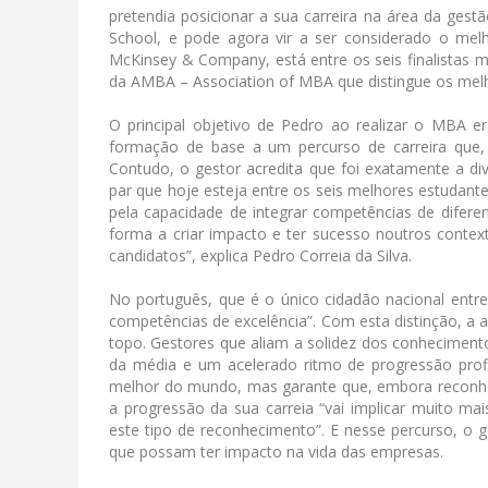
pretendia posicionar a sua carreira na área da ges
School, e pode agora vir a ser considerado o me
McKinsey & Company, está entre os seis finalistas 
da AMBA – Association of MBA que distingue os mel
O principal objetivo de Pedro ao realizar o MBA
formação de base a um percurso de carreira que, 
Contudo, o gestor acredita que foi exatamente a div
par que hoje esteja entre os seis melhores estuda
pela capacidade de integrar competências de diferen
forma a criar impacto e ter sucesso noutros context
candidatos”, explica Pedro Correia da Silva.
No português, que é o único cidadão nacional entr
competências de excelência”. Com esta distinção, a a
topo. Gestores que aliam a solidez dos conheciment
da média e um acelerado ritmo de progressão profis
melhor do mundo, mas garante que, embora reconhe
a progressão da sua carreia “vai implicar muito ma
este tipo de reconhecimento”. E nesse percurso, o 
que possam ter impacto na vida das empresas.