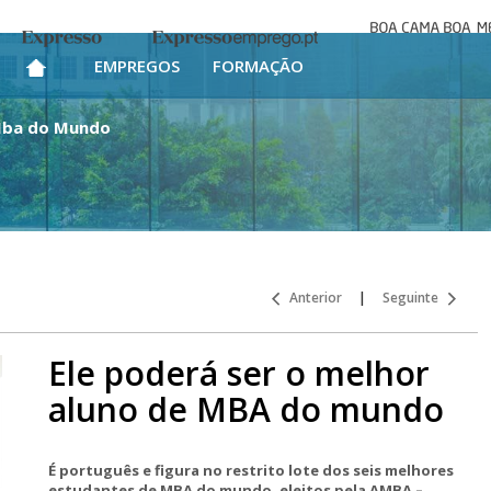
Boa cama bo
Expresso
Expresso Emprego
mesa
EMPREGOS
FORMAÇÃO
 Mba do Mundo
Anterior
|
Seguinte
Ele poderá ser o melhor
aluno de MBA do mundo
É português e figura no restrito lote dos seis melhores
estudantes de MBA do mundo, eleitos pela AMBA –