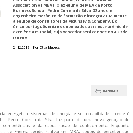
Association of MBAs. O ex-aluno de MBA da Porto
Business School, Pedro Correia da Silva, 32 anos, é
engenheiro mecânico de formação e integra atualmente
a equipa de consultores da McKinsey & Company. É o
único português entre os nomeados para este prémio de
excelência mundial, cujo vencedor será conhecido a 29 de
janeiro.
24.12.2015 | Por Cátia Mateus
IMPRIMIR
cia energética, sistemas de energia e sustentabilidade - onde é
l – Pedro Correia da Silva faz parte de uma nova geração de
e competências e da capitalização de conhecimento. Enquanto
is de Energia decidiu realizar um MBA, depois de perceber que