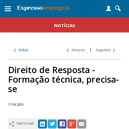
Toggle
navigation
NOTÍCIAS
Voltar
Anterior
|
Seguinte
Direito de Resposta -
Formação técnica, precisa-
se
17.04.2003
PARTILHAR