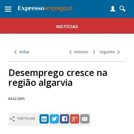
Toggle
navigation
NOTÍCIAS
Voltar
Anterior
|
Seguinte
Desemprego cresce na
região algarvia
04.02.2005
PARTILHAR