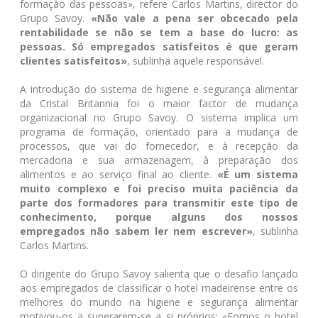
formação das pessoas», refere Carlos Martins, director do
Grupo Savoy.
«Não vale a pena ser obcecado pela
rentabilidade se não se tem a base do lucro: as
pessoas. Só empregados satisfeitos é que geram
clientes satisfeitos»
, sublinha aquele responsável.
A introdução do sistema de higiene e segurança alimentar
da Cristal Britannia foi o maior factor de mudança
organizacional no Grupo Savoy. O sistema implica um
programa de formação, orientado para a mudança de
processos, que vai do fornecedor, e à recepção da
mercadoria e sua armazenagem, à preparação dos
alimentos e ao serviço final ao cliente.
«É um sistema
muito complexo e foi preciso muita paciência da
parte dos formadores para transmitir este tipo de
conhecimento, porque alguns dos nossos
empregados não sabem ler nem escrever»
, sublinha
Carlos Martins.
O dirigente do Grupo Savoy salienta que o desafio lançado
aos empregados de classificar o hotel madeirense entre os
melhores do mundo na higiene e segurança alimentar
motivou-os a superarem-se a si próprios: «Fomos o hotel