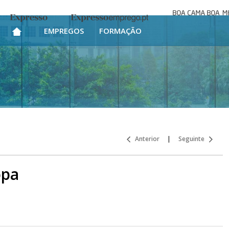
Boa cama bo
Expresso
Expresso Emprego
mesa
EMPREGOS
FORMAÇÃO
Anterior
|
Seguinte
opa