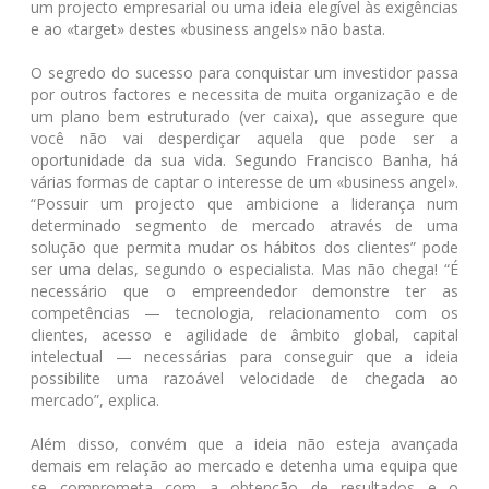
um projecto empresarial ou uma ideia elegível às exigências
e ao «target» destes «business angels» não basta.
O segredo do sucesso para conquistar um investidor passa
por outros factores e necessita de muita organização e de
um plano bem estruturado (ver caixa), que assegure que
você não vai desperdiçar aquela que pode ser a
oportunidade da sua vida. Segundo Francisco Banha, há
várias formas de captar o interesse de um «business angel».
“Possuir um projecto que ambicione a liderança num
determinado segmento de mercado através de uma
solução que permita mudar os hábitos dos clientes” pode
ser uma delas, segundo o especialista. Mas não chega! “É
necessário que o empreendedor demonstre ter as
competências — tecnologia, relacionamento com os
clientes, acesso e agilidade de âmbito global, capital
intelectual — necessárias para conseguir que a ideia
possibilite uma razoável velocidade de chegada ao
mercado”, explica.
Além disso, convém que a ideia não esteja avançada
demais em relação ao mercado e detenha uma equipa que
se comprometa com a obtenção de resultados e o