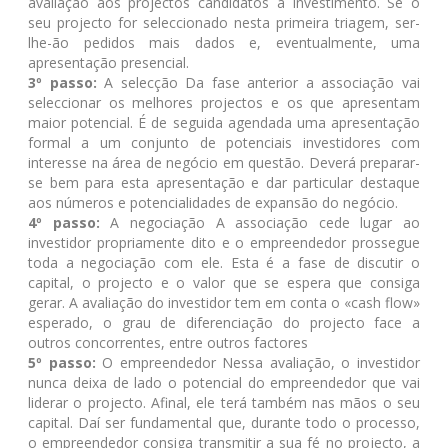
avaliação aos projectos candidatos a investimento. Se o
seu projecto for seleccionado nesta primeira triagem, ser-
lhe-ão pedidos mais dados e, eventualmente, uma
apresentação presencial.
3º passo:
A selecção Da fase anterior a associação vai
seleccionar os melhores projectos e os que apresentam
maior potencial. É de seguida agendada uma apresentação
formal a um conjunto de potenciais investidores com
interesse na área de negócio em questão. Deverá preparar-
se bem para esta apresentação e dar particular destaque
aos números e potencialidades de expansão do negócio.
4º passo:
A negociação A associação cede lugar ao
investidor propriamente dito e o empreendedor prossegue
toda a negociação com ele. Esta é a fase de discutir o
capital, o projecto e o valor que se espera que consiga
gerar. A avaliação do investidor tem em conta o «cash flow»
esperado, o grau de diferenciação do projecto face a
outros concorrentes, entre outros factores
5º passo:
O empreendedor Nessa avaliação, o investidor
nunca deixa de lado o potencial do empreendedor que vai
liderar o projecto. Afinal, ele terá também nas mãos o seu
capital. Daí ser fundamental que, durante todo o processo,
o empreendedor consiga transmitir a sua fé no projecto, a