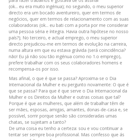
para fazer trabalhos e gostava de os assinar
(ok... eu era muito ingénua); no segundo, o meu superior
directo era um bocado aventureiro, quer em termos de
negócios, quer em termos de relacionamento com as suas
colaboradoras (ok... eu bati com a porta por me considerar
uma pessoa séria e íntegra. Havia outra hipótese no nosso
país?); No terceiro, e actual emprego, o meu superior
directo prejudicou-me em termos de evolução na carreira,
numa altura em que eu estava grávida (será coincidência?
não! Eu já não sou tão ingénua como no 1.o emprego),
prefere trabalhar com os seus colaboradores homens e
recompensa-os por isso.
Mas afinal, o que é que se passa? Aproxima-se o Dia
Internacional da Mulher e eu pergunto novamente: O que é
que se passa? Para que é que serve o Dia Internacional da
Mulher e os Direitos da Mulher e outras coisas que tal?
Porque é que as mulheres, que além de trabalhar têm de
ser mães, esposas, amigas, amantes, donas-de-casa e, se
possível, sorrir porque senão são consideradas umas
chatas, se sujeitam a tanto?
De uma coisa eu tenho a certeza: sou e vou continuar a
tentar ser sempre boa profissional. Mas confesso que ás