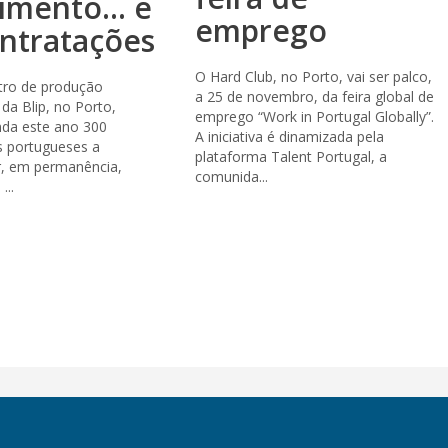
imento... e
emprego
ontratações
O Hard Club, no Porto, vai ser palco,
tro de produção
a 25 de novembro, da feira global de
 da Blip, no Porto,
emprego “Work in Portugal Globally”.
nda este ano 300
A iniciativa é dinamizada pela
s portugueses a
plataforma Talent Portugal, a
r, em permanência,
comunida...
...