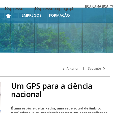
Boa cama bo
Expresso
Expresso Emprego
mesa
EMPREGOS
FORMAÇÃO
Anterior
|
Seguinte
Um GPS para a ciência
nacional
É uma espécie de Linkedin, uma rede social de âmbito
profissional que une cientistas portugueses espalhados