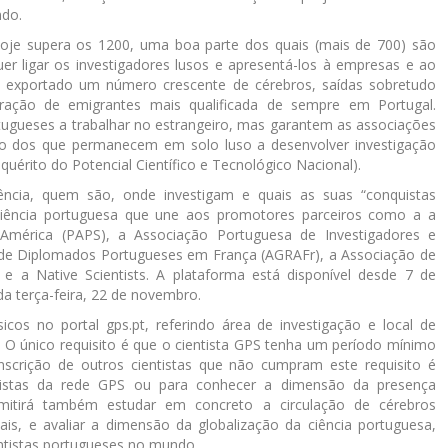
ndo.
Hoje supera os 1200, uma boa parte dos quais (mais de 700) são
er ligar os investigadores lusos e apresentá-los à empresas e ao
m exportado um número crescente de cérebros, saídas sobretudo
eração de emigrantes mais qualificada de sempre em Portugal.
ugueses a trabalhar no estrangeiro, mas garantem as associações
o dos que permanecem em solo luso a desenvolver investigação
érito do Potencial Científico e Tecnológico Nacional).
ncia, quem são, onde investigam e quais as suas “conquistas
da ciência portuguesa que une aos promotores parceiros como a a
mérica (PAPS), a Associação Portuguesa de Investigadores e
 de Diplomados Portugueses em França (AGRAFr), a Associação de
 a Native Scientists. A plataforma está disponível desde 7 de
a terça-feira, 22 de novembro.
cos no portal gps.pt, referindo área de investigação e local de
e. O único requisito é que o cientista GPS tenha um período mínimo
nscrição de outros cientistas que não cumpram este requisito é
tistas da rede GPS ou para conhecer a dimensão da presença
rmitirá também estudar em concreto a circulação de cérebros
iais, e avaliar a dimensão da globalização da ciência portuguesa,
tistas portugueses no mundo.