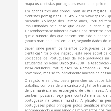
mapa os cientistas portugueses espalhados pelo mu
Em apenas três dias somou mais de mil registos. 
cientistas portugueses. O GPS – em www.gps.pt - qu
mercado. Ao longo dos últimos anos, Portugal te
impulsionadas pela crise que ajudou a criar a g
Desconhecem-se números exatos dos cientistas port
que o número dos que partem tem sido superior a
(pouco mais de 39 mil em 2015, segundo dados do Inqu
Saber onde páram os talentos portugueses da ciê
científicas” foi o que inspirou esta rede social 
Sociedade de Portugueses de Pós-Graduados na A
Estudantes no Reino Unido (PARSUK), a Associação
Pós-Graduados Portugueses na Alemanha (ASPPA) e
novembro, mas só foi oficialmente lançada na passad
O registo é simples, basta preencher os dados bási
trabalho, como se de um currículo digital se tratass
de permanência no estrangeiro de três meses. A i
também possível, seja para contactarem os cien
portuguesa na ciência mundial. A plataforma pe
portugueses pelos principais pólos científicos mund
acompanhando e analisando os movimentos dos cien