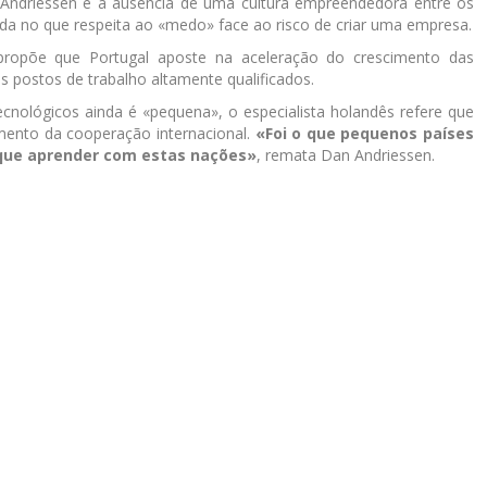
Andriessen é a ausência de uma cultura empreendedora entre os
ada no que respeita ao «medo» face ao risco de criar uma empresa.
s propõe que Portugal aposte na aceleração do crescimento das
is postos de trabalho altamente qualificados.
nológicos ainda é «pequena», o especialista holandês refere que
umento da cooperação internacional.
«Foi o que pequenos países
 que aprender com estas nações»
, remata Dan Andriessen.