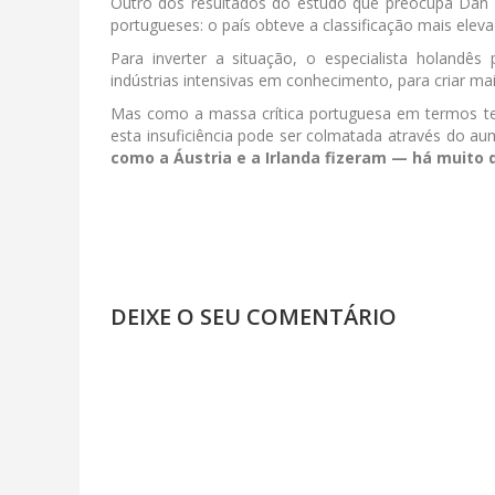
Outro dos resultados do estudo que preocupa Dan 
portugueses: o país obteve a classificação mais elev
Para inverter a situação, o especialista holandê
indústrias intensivas em conhecimento, para criar ma
Mas como a massa crítica portuguesa em termos tec
esta insuficiência pode ser colmatada através do a
como a Áustria e a Irlanda fizeram — há muito
DEIXE O SEU COMENTÁRIO