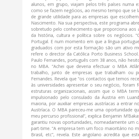
alunos, em grupo, viajam pelos três países numa ex
como se fazem negócios, ao mesmo tempo que se la
de grande utilidade para as empresas que escolhem e
Nascimento. Na sua perspectiva, este programa abre
sobretudo pelo conhecimento que proporciona aos alu
da história, cultura e política sobre os negócios
Portugal. E num momento em que a língua portugues
graduados com por esta formação são um ativo mui
refere o director da Católica Porto Business School
Paulo Fernandes, português com 38 anos, não hesitou
no MBA. “Achei que deveria efectuar o MBA Atlâ
trabalho, junto de empresas que trabalham ou pr
Fernandes. Revela que “os contactos que temos rece
às universidades apresentar o seu negócio, foram f
estruturas organizacionais, assim que o MBA ter
impulsionado pelo consulado da Áustria em Luand
maioria, por auxiliar empresas austríacas a entra
Austríaca. O MBA pareceu-me uma oportunidade que
meu percurso profissional”, explica Benjamin M’Bakas
garantiu novas oportunidades, nomeadamente um ca
part-time. “A empresa tem um foco maioritário no 
Brasil, etc”, revela. Este angolano acredita que e