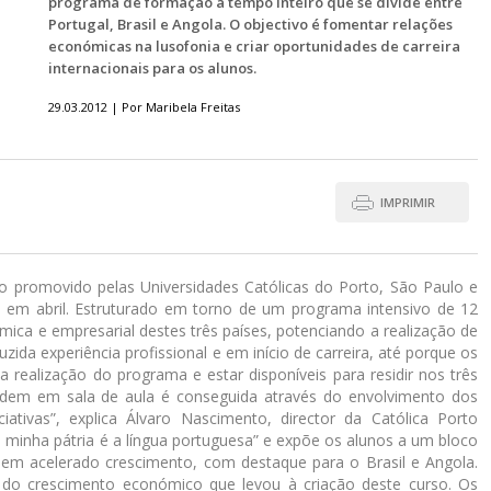
programa de formação a tempo inteiro que se divide entre
Portugal, Brasil e Angola. O objectivo é fomentar relações
económicas na lusofonia e criar oportunidades de carreira
internacionais para os alunos.
29.03.2012 | Por Maribela Freitas
IMPRIMIR
 promovido pelas Universidades Católicas do Porto, São Paulo e
 em abril. Estruturado em torno de um programa intensivo de 12
ica e empresarial destes três países, potenciando a realização de
zida experiência profissional e em início de carreira, até porque os
a realização do programa e estar disponíveis para residir nos três
endem em sala de aula é conseguida através do envolvimento dos
ciativas”, explica Álvaro Nascimento, director da Católica Porto
minha pátria é a língua portuguesa” e expõe os alunos a um bloco
m acelerado crescimento, com destaque para o Brasil e Angola.
r’ do crescimento económico que levou à criação deste curso. Os