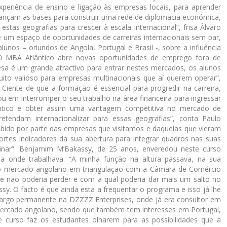
periência de ensino e ligação às empresas locais, para aprender
nçam as bases para construir uma rede de diplomacia económica,
stas geografias para crescer à escala internacional”, frisa Álvaro
 um espaço de oportunidades de carreiras internacionais sem par,
nos – oriundos de Angola, Portugal e Brasil -, sobre a influência
. “O MBA Atlântico abre novas oportunidades de emprego fora de
a é um grande atractivo para entrar nestes mercados, os alunos
to valioso para empresas multinacionais que aí querem operar”,
. Ciente de que a formação é essencial para progredir na carreira,
 em interromper o seu trabalho na área financeira para ingressar
ntico e obter assim uma vantagem competitiva no mercado de
etendam internacionalizar para essas geografias”, conta Paulo
bido por parte das empresas que visitamos e daquelas que vieram
ortes indicadores da sua abertura para integrar quadros nas suas
minar”. Benjamim M’Bakassy, de 25 anos, enveredou neste curso
a onde trabalhava. “A minha função na altura passava, na sua
r no mercado angolano em triangulação com a Câmara de Comércio
 não poderia perder e com a qual poderia dar mais um salto no
sy. O facto é que ainda esta a frequentar o programa e isso já lhe
rgo permanente na DZZZZ Enterprises, onde já era consultor em
mercado angolano, sendo que também tem interesses em Portugal,
ste curso faz os estudantes olharem para as possibilidades que a