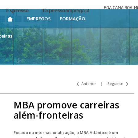
Boa cama bo
Expresso
Expresso Emprego
mesa
EMPREGOS
FORMAÇÃO
teiras
Anterior
|
Seguinte
MBA promove carreiras
além-fronteiras
Focado na internacionalização, o MBA Atlântico é um