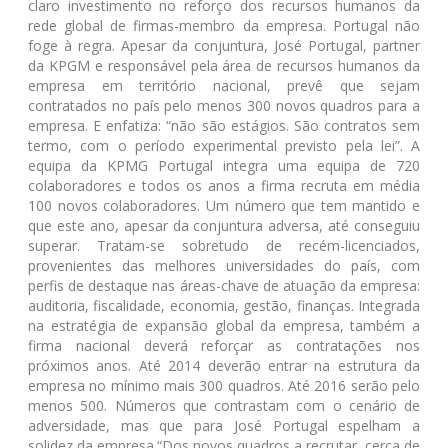
claro investimento no reforço dos recursos humanos da
rede global de firmas-membro da empresa. Portugal não
foge à regra. Apesar da conjuntura, José Portugal, partner
da KPGM e responsável pela área de recursos humanos da
empresa em território nacional, prevê que sejam
contratados no país pelo menos 300 novos quadros para a
empresa. E enfatiza: “não são estágios. São contratos sem
termo, com o período experimental previsto pela lei”. A
equipa da KPMG Portugal integra uma equipa de 720
colaboradores e todos os anos a firma recruta em média
100 novos colaboradores. Um número que tem mantido e
que este ano, apesar da conjuntura adversa, até conseguiu
superar. Tratam-se sobretudo de recém-licenciados,
provenientes das melhores universidades do país, com
perfis de destaque nas áreas-chave de atuação da empresa:
auditoria, fiscalidade, economia, gestão, finanças. Integrada
na estratégia de expansão global da empresa, também a
firma nacional deverá reforçar as contratações nos
próximos anos. Até 2014 deverão entrar na estrutura da
empresa no mínimo mais 300 quadros. Até 2016 serão pelo
menos 500. Números que contrastam com o cenário de
adversidade, mas que para José Portugal espelham a
solidez da empresa.“Dos novos quadros a recrutar, cerca de