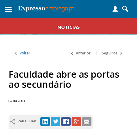
Toggle
navigation
NOTÍCIAS
Voltar
Anterior
|
Seguinte
Faculdade abre as portas
ao secundário
04.04.2003
PARTILHAR