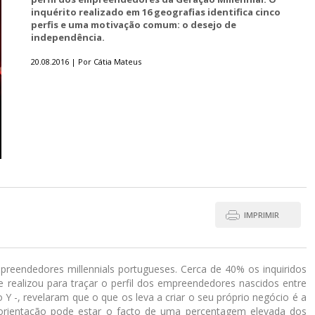
inquérito realizado em 16 geografias identifica cinco
perfis e uma motivação comum: o desejo de
independência.
20.08.2016 | Por Cátia Mateus
IMPRIMIR
preendedores millennials portugueses. Cerca de 40% os inquiridos
 realizou para traçar o perfil dos empreendedores nascidos entre
Y -, revelaram que o que os leva a criar o seu próprio negócio é a
a orientação pode estar o facto de uma percentagem elevada dos