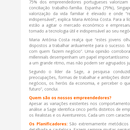
75% dos empreendedores portugueses valorizam m
conciliação trabalho-família. Espanha (79%), Sin
valorização da vida familiar é elevado e onde “
indispensável”, explica Maria Antónia Costa. Para a l
estão a agitar o mercado económico e empresarial
tornado a tecnologia útil e indispensável ao seu negóc
Maria Antónia Costa realça que “estes jovens ol
dispostos a trabalhar arduamente para o sucesso. 
com quem fazem negócio”. Uma opinião corroborad
millennials desempenham um papel importantíssimo n
a um grande ritmo, mas não podem ser agrupados j
Segundo o líder da Sage, a pesquisa conduzi
preocupações, formas de trabalhar e ambições distin
negócios, os heróis da economia, e perceber o q
futuro”, conclui.
Quem são os nossos empreendedores?
Apesar as variações existentes nos comportamentos
análise a Sage identifica cinco perfis distintos de e
os Realistas e os Aventureiros. Cada um com caracterí
Os Planificadores:
São extremamente metódicos n
detalhada e cautelosa. Fazem sempre muitas pergun