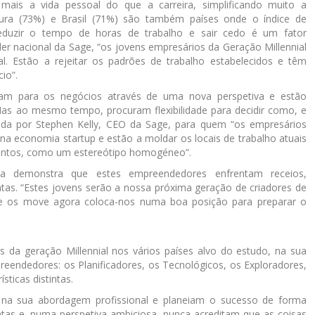
ais a vida pessoal do que a carreira, simplificando muito a
gapura (73%) e Brasil (71%) são também países onde o índice de
reduzir o tempo de horas de trabalho e sair cedo é um fator
íder nacional da Sage, “os jovens empresários da Geração Millennial
. Estão a rejeitar os padrões de trabalho estabelecidos e têm
io”.
ham para os negócios através de uma nova perspetiva e estão
Mas ao mesmo tempo, procuram flexibilidade para decidir como, e
a por Stephen Kelly, CEO da Sage, para quem “os empresários
a economia startup e estão a moldar os locais de trabalho atuais
untos, como um estereótipo homogéneo”.
da demonstra que estes empreendedores enfrentam receios,
tas. “Estes jovens serão a nossa próxima geração de criadores de
ue os move agora coloca-nos numa boa posição para preparar o
 da geração Millennial nos vários países alvo do estudo, na sua
mpreendedores: os Planificadores, os Tecnológicos, os Exploradores,
sticas distintas.
a sua abordagem profissional e planeiam o sucesso de forma
tas e, numa perspetiva ambiciosa, nunca acreditam que as coisas