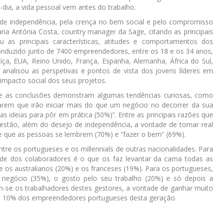
dia, a vida pessoal vem antes do trabalho.
de independência, pela crença no bem social e pelo compromisso
ria Antónia Costa, country manager da Sage, citando as principais
 as principais características, atitudes e comportamentos dos
nduzido junto de 7400 empreendedores, entre os 18 e os 34 anos,
Suíça, EUA, Reino Unido, França, Espanha, Alemanha, África do Sul,
 analisou as perspetivas e pontos de vista dos jovens líderes em
impacto social dos seus projetos.
 e as conclusões demonstram algumas tendências curiosas, como
arem que irão iniciar mais do que um negócio no decorrer da sua
as ideias para pôr em prática (50%)”. Entre as principais razões que
estão, além do desejo de independência, a vontade de tornar real
e que as pessoas se lembrem (70%) e “fazer o bem” (69%).
tre os portugueses e os millennials de outras nacionalidades. Para
ade dos colaboradores é o que os faz levantar da cama todas as
 os australianos (20%) e os franceses (19%). Para os portugueses,
negócio (35%), o gosto pelo seu trabalho (20%) e só depois a
m-se os trabalhadores destes gestores, a vontade de ganhar muito
ra 10% dos empreendedores portugueses desta geração.