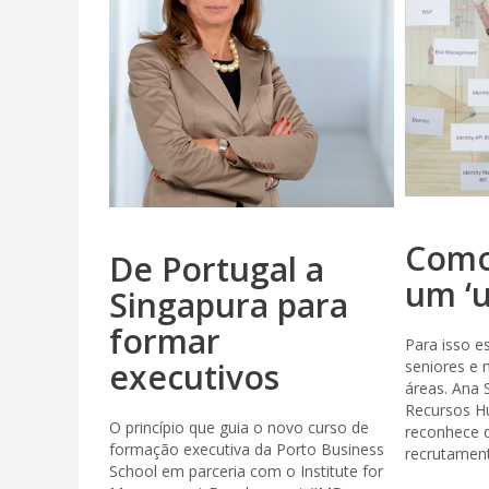
Como
De Portugal a
um ‘u
Singapura para
formar
Para isso es
executivos
seniores e 
áreas. Ana 
Recursos H
O princípio que guia o novo curso de
reconhece 
formação executiva da Porto Business
recrutamento
School em parceria com o Institute for