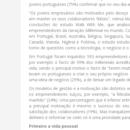
jovens portugueses (75%) confirmar que no seu dia-a-
“Os jovens empresários são motivados pelo desejo 
em manter os seus colaboradores felizes”, releva Ma
conclusões do estudo Walk With Me, que analisou
empreendedores da Geração Millennial no mundo. Co
em Portugal, Brasil, Austrália, Bélgica, Singapura, 
Canadá, Irlanda, Nigéria e Polónia, o estudo estudo
torno de questões como a tecnologia, o negócio e o 
Em Portugal foram inquiridos 593 empreendedores
por exemplo o facto de 59% dos millennials acredit
vida, sendo o principal motivo o facto de “terem muit
levam os portugueses a criar o seu próprio negócio 
uma ideia de negócio (25%), a de deixar um legado d
Os modelos de gestão e a motivação são distintos en
os empreendedores suíços, por exemplo, “a felicid
manhãs” (24%). Uma percentagem que é inferior entre
a principal motivação é mesmo o sucesso do seu 
satisfação dos colaboradores (19%). Mas tranquilize
dinheiro e reformar-se cedo só é uma prioridade pa
Primeiro a vida pessoal