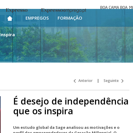
Boa cama bo
Expresso
Expresso Emprego
mesa
EMPREGOS
FORMAÇÃO
Inspira
Anterior
|
Seguinte
É desejo de independência
que os inspira
Um estudo global da Sage analisou as motivações e o
perfil dos empreendedores da Geração Millennial. O