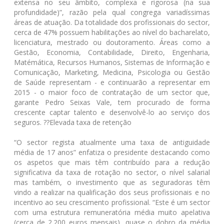
extensa no seu âmbito, complexa e rigorosa (na sua
profundidade)”, razão pela qual congrega variadíssimas
áreas de atuação. Da totalidade dos profissionais do sector,
cerca de 47% possuem habilitações ao nível do bacharelato,
licenciatura, mestrado ou doutoramento. Áreas como a
Gestão, Economia, Contabilidade, Direito, Engenharia,
Matémática, Recursos Humanos, Sistemas de Informação e
Comunicação, Marketing, Medicina, Psicologia ou Gestão
de Saúde representam - e continuarão a representar em
2015 - o maior foco de contratação de um sector que,
garante Pedro Seixas Vale, tem procurado de forma
crescente captar talento e desenvolvê-lo ao serviço dos
seguros. ??Elevada taxa de retenção
“O sector regista atualmente uma taxa de antiguidade
média de 17 anos” enfatiza o presidente destacando como
os aspetos que mais têm contribuído para a redução
significativa da taxa de rotação no sector, o nível salarial
mas também, o investimento que as seguradoras têm
vindo a realizar na qualificação dos seus profissionais e no
incentivo ao seu crescimento profissional. “Este é um sector
com uma estrutura remuneratória média muito apelativa
(cerca de 2.200 euros mensais), quase o dobro da média