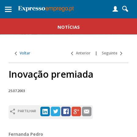
Toggle
navigation
NOTÍCIAS
Voltar
Anterior
|
Seguinte
Inovação premiada
25.07.2003
PARTILHAR
Fernanda Pedro