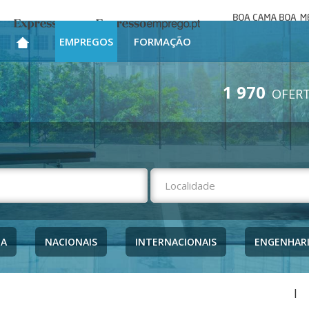
Boa cama bo
Expresso
Expresso Emprego
mesa
EMPREGOS
FORMAÇÃO
1 970
OFERT
NA
NACIONAIS
INTERNACIONAIS
ENGENHAR
|