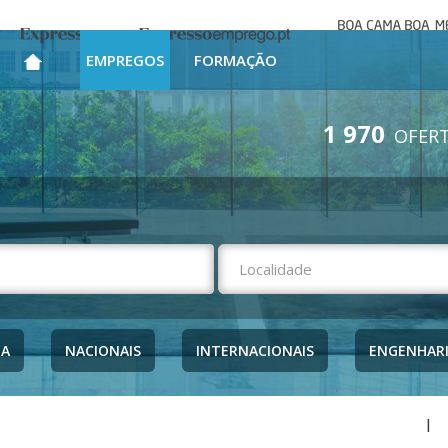
Boa cama bo
Expresso
Expresso Emprego
mesa
EMPREGOS
FORMAÇÃO
1 970
OFERT
NA
NACIONAIS
INTERNACIONAIS
ENGENHAR
|