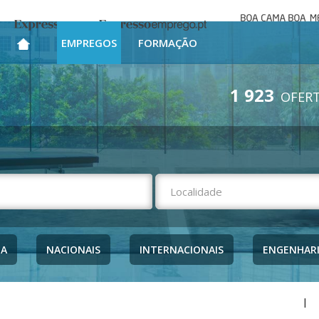
Boa cama bo
Expresso
Expresso Emprego
mesa
EMPREGOS
FORMAÇÃO
1 923
OFERT
NA
NACIONAIS
INTERNACIONAIS
ENGENHAR
|