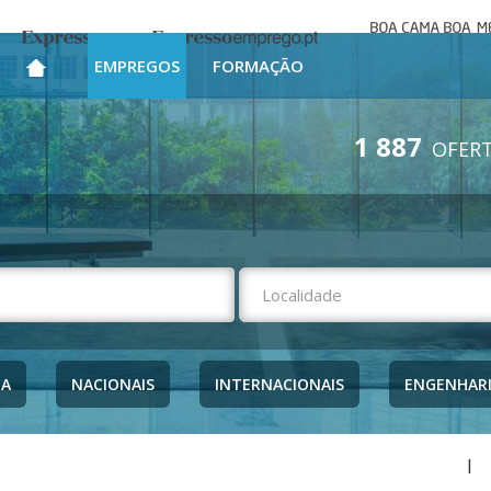
Boa cama bo
Expresso
Expresso Emprego
mesa
EMPREGOS
FORMAÇÃO
1 887
OFERT
NA
NACIONAIS
INTERNACIONAIS
ENGENHAR
|