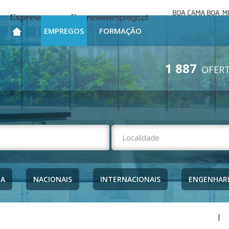
Boa cama bo
Expresso
Expresso Emprego
mesa
EMPREGOS
FORMAÇÃO
1 887
OFERT
NA
NACIONAIS
INTERNACIONAIS
ENGENHAR
|