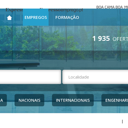
Boa cama bo
Expresso
Expresso Emprego
mesa
EMPREGOS
FORMAÇÃO
1 935
OFERT
NA
NACIONAIS
INTERNACIONAIS
ENGENHAR
|