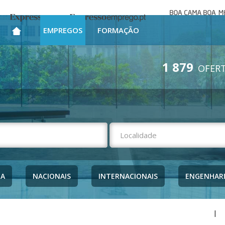
Boa cama bo
Expresso
Expresso Emprego
mesa
EMPREGOS
FORMAÇÃO
1 879
OFERT
NA
NACIONAIS
INTERNACIONAIS
ENGENHAR
|