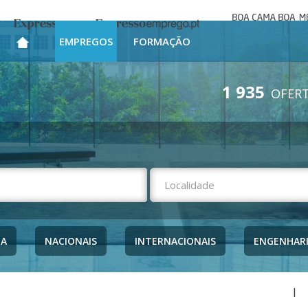
Boa cama bo
Expresso
Expresso Emprego
mesa
EMPREGOS
FORMAÇÃO
1 935
OFERT
NA
NACIONAIS
INTERNACIONAIS
ENGENHAR
|