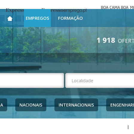
Boa cama bo
Expresso
Expresso Emprego
mesa
EMPREGOS
FORMAÇÃO
1 918
OFERT
NA
NACIONAIS
INTERNACIONAIS
ENGENHAR
|