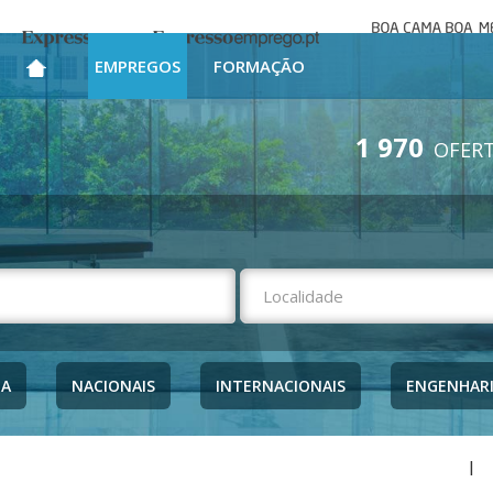
Boa cama bo
Expresso
Expresso Emprego
mesa
EMPREGOS
FORMAÇÃO
1 970
OFERT
NA
NACIONAIS
INTERNACIONAIS
ENGENHAR
|