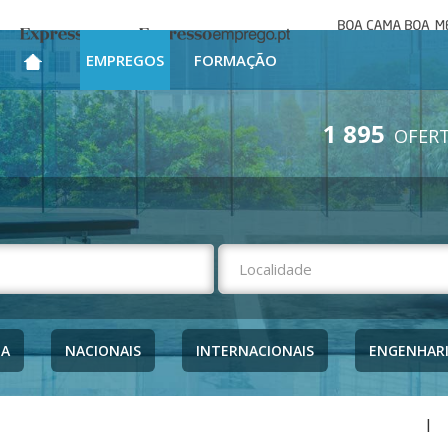
Boa cama bo
Expresso
Expresso Emprego
mesa
EMPREGOS
FORMAÇÃO
1 895
OFERT
NA
NACIONAIS
INTERNACIONAIS
ENGENHAR
|