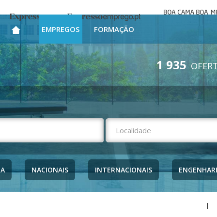
Boa cama bo
Expresso
Expresso Emprego
mesa
EMPREGOS
FORMAÇÃO
1 935
OFERT
NA
NACIONAIS
INTERNACIONAIS
ENGENHAR
|