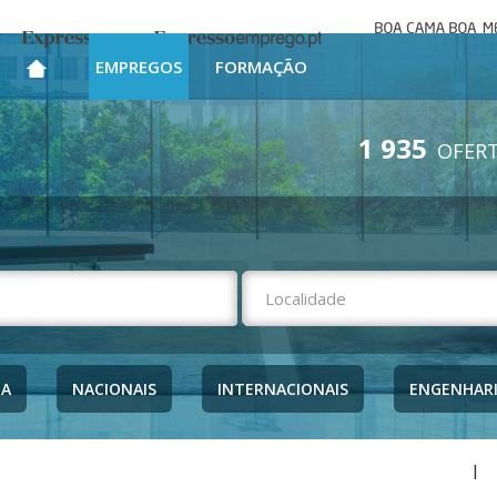
Boa cama bo
Expresso
Expresso Emprego
mesa
EMPREGOS
FORMAÇÃO
1 935
OFERT
NA
NACIONAIS
INTERNACIONAIS
ENGENHAR
|