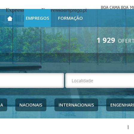
Boa cama bo
Expresso
Expresso Emprego
mesa
EMPREGOS
FORMAÇÃO
1 929
OFERT
NA
NACIONAIS
INTERNACIONAIS
ENGENHAR
|