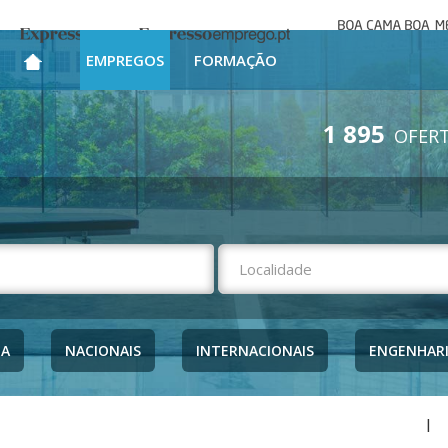
Boa cama bo
Expresso
Expresso Emprego
mesa
EMPREGOS
FORMAÇÃO
1 895
OFERT
NA
NACIONAIS
INTERNACIONAIS
ENGENHAR
|