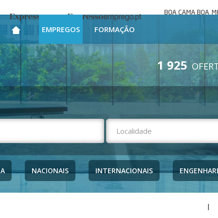
Boa cama bo
Expresso
Expresso Emprego
mesa
EMPREGOS
FORMAÇÃO
1 925
OFERT
NA
NACIONAIS
INTERNACIONAIS
ENGENHAR
|