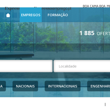
Boa cama bo
Expresso
Expresso Emprego
mesa
EMPREGOS
FORMAÇÃO
1 885
OFERT
NA
NACIONAIS
INTERNACIONAIS
ENGENHAR
|