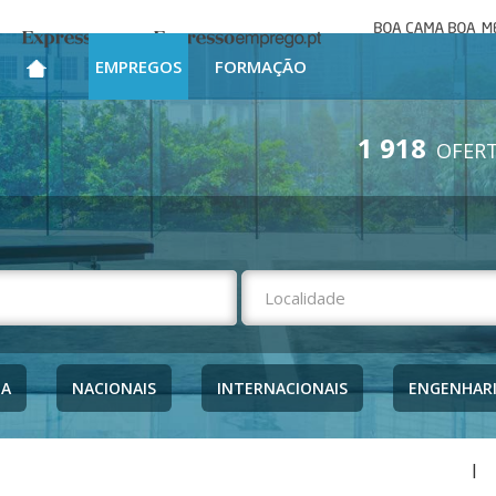
Boa cama bo
Expresso
Expresso Emprego
mesa
EMPREGOS
FORMAÇÃO
1 918
OFERT
NA
NACIONAIS
INTERNACIONAIS
ENGENHAR
|