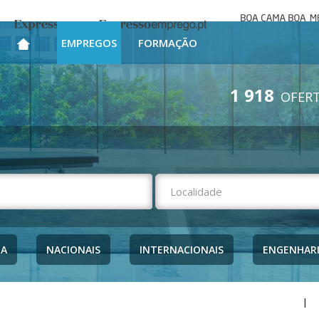
Boa cama bo
Expresso
Expresso Emprego
mesa
EMPREGOS
FORMAÇÃO
1 918
OFERT
NA
NACIONAIS
INTERNACIONAIS
ENGENHAR
|