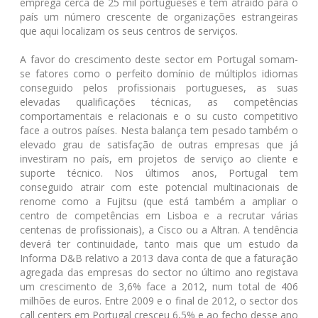
emprega cerca de 25 mil portugueses e tem atraído para o
país um número crescente de organizações estrangeiras
que aqui localizam os seus centros de serviços.
A favor do crescimento deste sector em Portugal somam-
se fatores como o perfeito domínio de múltiplos idiomas
conseguido pelos profissionais portugueses, as suas
elevadas qualificações técnicas, as competências
comportamentais e relacionais e o su custo competitivo
face a outros países. Nesta balança tem pesado também o
elevado grau de satisfação de outras empresas que já
investiram no país, em projetos de serviço ao cliente e
suporte técnico. Nos últimos anos, Portugal tem
conseguido atrair com este potencial multinacionais de
renome como a Fujitsu (que está também a ampliar o
centro de competências em Lisboa e a recrutar várias
centenas de profissionais), a Cisco ou a Altran. A tendência
deverá ter continuidade, tanto mais que um estudo da
Informa D&B relativo a 2013 dava conta de que a faturação
agregada das empresas do sector no último ano registava
um crescimento de 3,6% face a 2012, num total de 406
milhões de euros. Entre 2009 e o final de 2012, o sector dos
call centers em Portugal cresceu 6,5% e ao fecho desse ano