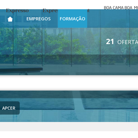
Boa cama bo
Expresso
Expresso Emprego
mesa
EMPREGOS
FORMAÇÃO
21
OFERTA
APCER